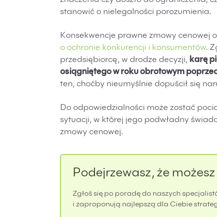
znaczenia czy doszło do ograniczenia, cz
stanowić o nielegalności porozumienia.
Konsekwencje prawne zmowy cenowej ok
o ochronie konkurencji i konsumentów
. 
przedsiębiorcę, w drodze decyzji,
karę p
osiągniętego w roku obrotowym poprzed
ten, choćby nieumyślnie dopuścił się nar
Do odpowiedzialności może zostać pocią
sytuacji, w której jego podwładny świad
zmowy cenowej.
Podejrzewasz, że możesz
Zgłoś się po poradę do naszych specjalist
i zaproponują najlepszą dla Ciebie strateg