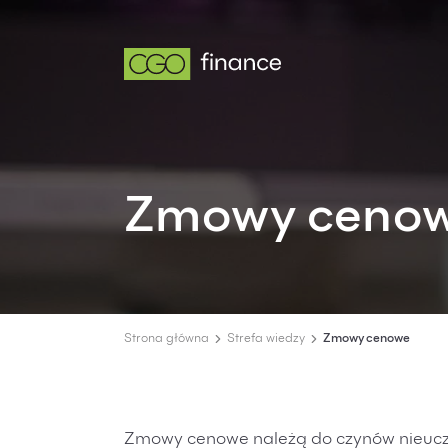
Zmowy ceno
Strona główna
Strefa wiedzy
Zmowy cenowe
Zmowy cenowe należą do czynów nieuczci