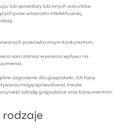
upu lub sprzedaży lub innych warunków
cych praw własności intelektualnej,
edaży,
mowanych przeciwko innym konkurentom.
zarówno sam zamiar wywarcia wpływu na
ozumienia.
lne zagrożenie dla gospodarki. Ich tajny
ziaływania mogą spowodować trwałe
eż przynieść szkodę gospodarce oraz konsumentom.
rodzaje