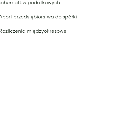
schematów podatkowych
16 kwietnia 2024
Aport przedsiębiorstwa do spółki
14 marca 2024
Rozliczenia międzyokresowe
11 marca 2024