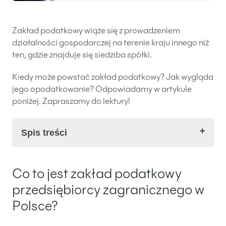
Zakład podatkowy wiąże się z prowadzeniem
działalności gospodarczej na terenie kraju innego niż
ten, gdzie znajduje się siedziba spółki.
Kiedy może powstać zakład podatkowy? Jak wygląda
jego opodatkowanie? Odpowiadamy w artykule
poniżej. Zapraszamy do lektury!
Spis treści
Co to jest zakład podatkowy przedsiębiorcy
Co to jest zakład podatkowy
zagranicznego w Polsce?
Powstanie zakładu podatkowego zagranicznego
przedsiębiorcy zagranicznego w
przedsiębiorcy w Polsce
Polsce?
Zakres obowiązków zagranicznego przedsiębiorcy
prowadzącego zakład podatkowy