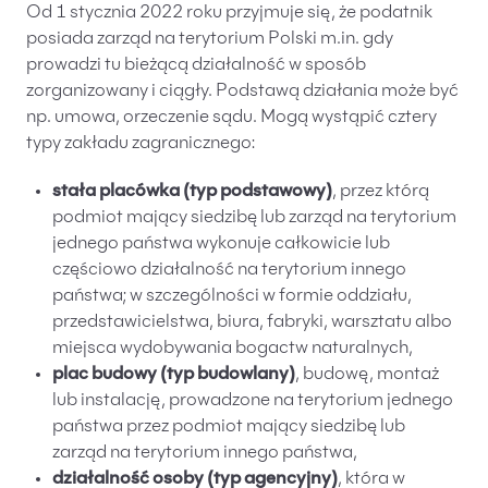
Od 1 stycznia 2022 roku przyjmuje się, że podatnik
Szczególny sposób opodatkowania zakładu
posiada zarząd na terytorium Polski m.in. gdy
podatkowego typu budowlanego
prowadzi tu bieżącą działalność w sposób
Zakład podatkowy przedsiębiorcy zagranicznego
zorganizowany i ciągły. Podstawą działania może być
w Polsce – podsumowanie
np. umowa, orzeczenie sądu. Mogą wystąpić cztery
typy zakładu zagranicznego:
stała placówka (typ podstawowy)
, przez którą
podmiot mający siedzibę lub zarząd na terytorium
jednego państwa wykonuje całkowicie lub
częściowo działalność na terytorium innego
państwa; w szczególności w formie oddziału,
przedstawicielstwa, biura, fabryki, warsztatu albo
miejsca wydobywania bogactw naturalnych,
plac budowy (typ budowlany)
, budowę, montaż
lub instalację, prowadzone na terytorium jednego
państwa przez podmiot mający siedzibę lub
zarząd na terytorium innego państwa,
działalność osoby (typ agencyjny)
, która w