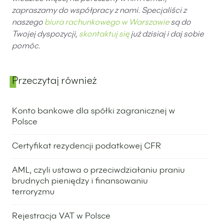
zapraszamy do współpracy z nami. Specjaliści z
naszego
biura rachunkowego w Warszawie
są do
Twojej dyspozycji,
skontaktuj się
już dzisiaj i daj sobie
pomóc.
Przeczytaj również
Panel boczny
Konto bankowe dla spółki zagranicznej w
Polsce
28 listopada 2023
Certyfikat rezydencji podatkowej CFR
23 listopada 2023
AML, czyli ustawa o przeciwdziałaniu praniu
brudnych pieniędzy i finansowaniu
terroryzmu
21 listopada 2023
Rejestracja VAT w Polsce