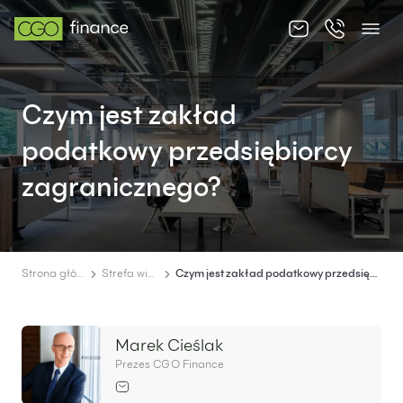
O nas
Czym jest zakład
Oferta
podatkowy przedsiębiorcy
Cennik
zagranicznego?
Strefa wiedzy
Kontakt
Strona główna
Strefa wiedzy
Czym jest zakład podatkowy przedsiębiorcy zagranicznego?
Marek Cieślak
PL
EN
Prezes CGO Finance