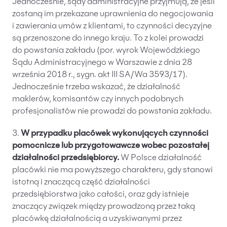
Jednocześnie, sądy administracyjne przyjmują, że jeśli
zostaną im przekazane uprawnienia do negocjowania
i zawierania umów z klientami, to czynności decyzyjne
są przenoszone do innego kraju. To z kolei prowadzi
do powstania zakładu (por. wyrok Wojewódzkiego
Sądu Administracyjnego w Warszawie z dnia 28
września 2018 r., sygn. akt III SA/Wa 3593/17).
Jednocześnie trzeba wskazać, że działalność
maklerów, komisantów czy innych podobnych
profesjonalistów nie prowadzi do powstania zakładu.
3.
W przypadku placówek wykonujących czynności
pomocnicze lub przygotowawcze wobec pozostałej
działalności przedsiębiorcy.
W Polsce działalność
placówki nie ma powyższego charakteru, gdy stanowi
istotną i znaczącą część działalności
przedsiębiorstwa jako całości, oraz gdy istnieje
znaczący związek między prowadzoną przez taką
placówkę działalnością a uzyskiwanymi przez