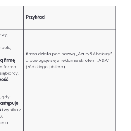
Przykład
zwy,
mbolu,
firma działa pod nazwą „Ażury&Abażury”,
ą firmę
;
a posługuje się w reklamie skrótem „A&A”
da forma
(łódzkiego jubilera)
iębiorcy,
wość
, gdy:
następuje
o
i wynika z
u,
ania