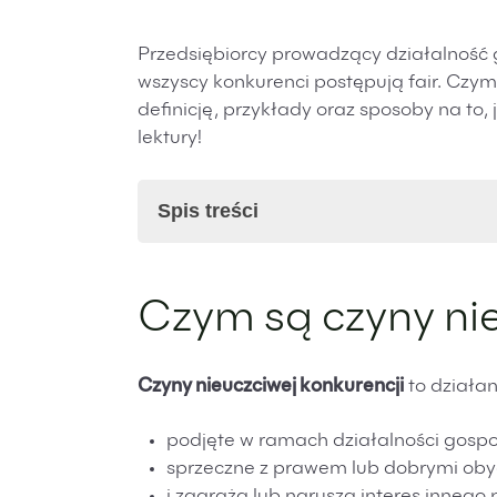
Przedsiębiorcy prowadzący działalność
wszyscy konkurenci postępują fair. Czym
definicję, przykłady oraz sposoby na to,
lektury!
Spis treści
Czym są czyny nieuczciwej konkurenc
Czym są czyny nie
Czyny nieuczciwej konkurencji – rodz
Czyny nieuczciwej konkurencji – przy
Konsekwencje popełnienia czynów nie
Czyny nieuczciwej konkurencji
to działani
Ochrona przed czynami nieuczciwej k
Czyny nieuczciwej konkurencji – po
podjęte w ramach działalności gospo
Naruszenie tajemnicy przedsiębiorst
sprzeczne z prawem lub dobrymi oby
konkurencji