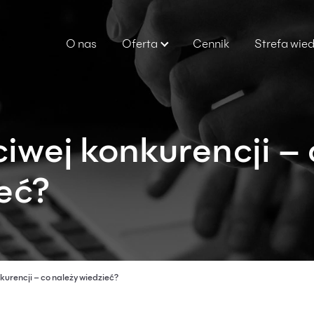
O nas
Oferta
Cennik
Strefa wie
iwej konkurencji – 
eć?
kurencji – co należy wiedzieć?