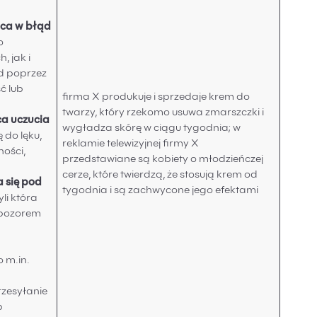
ca w błąd
o
, jak i
d poprzez
ć lub
firma X produkuje i sprzedaje krem do
twarzy, który rzekomo usuwa zmarszczki i
ca uczucia
wygładza skórę w ciągu tygodnia; w
 do lęku,
reklamie telewizyjnej firmy X
ości,
przedstawiane są kobiety o młodzieńczej
cerze, które twierdzą, że stosują krem od
 się pod
tygodnia i są zachwycone jego efektami
yli która
 pozorem
o m.in.
w
rzesyłanie
b