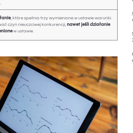
.
łanie
, które spełnia trzy wymienione w ustawie warunki.
ć czyn nieuczciwej konkurencji,
nawet jeśli działanie
enione
w ustawie.