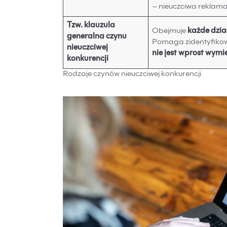
– nieuczciwa reklama
Tzw. klauzula
Obejmuje
każde dzia
generalna czynu
Pomaga zidentyfikowa
nieuczciwej
nie jest wprost wymi
konkurencji
Rodzaje czynów nieuczciwej konkurencji