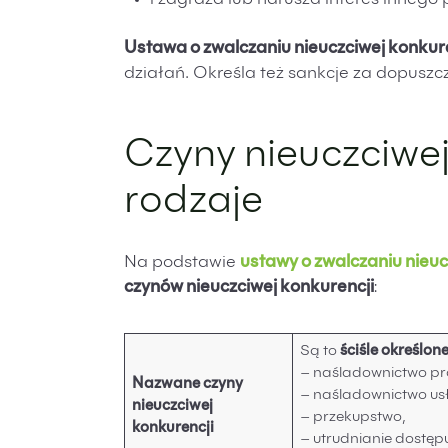
i zagraża lub narusza interes innego p
Czyny nieuczciwej konkurencji – odp
Czyny nieuczciwej konkurencji. Pod
Ustawa o zwalczaniu nieuczciwej konkur
FAQ – Pytania i odpowiedzi na temat:
działań. Określa też sankcje za dopuszcz
Czyny nieuczciwej
rodzaje
Na podstawie
ustawy o zwalczaniu nieuc
czynów nieuczciwej konkurencji
:
Są to
ściśle określon
– naśladownictwo pr
Nazwane czyny
– naśladownictwo us
nieuczciwej
– przekupstwo,
konkurencji
– utrudnianie dostęp