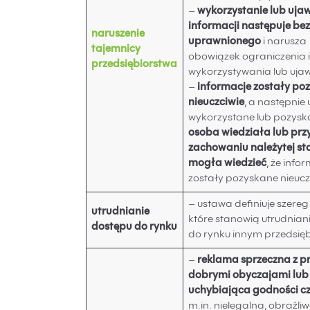
–
wykorzystanie lub uja
informacji następuje be
naruszenie
uprawnionego
i narusza
tajemnicy
obowiązek ograniczenia 
przedsiębiorstwa
wykorzystywania lub ujaw
–
informacje zostały po
nieuczciwie
, a następnie
wykorzystane lub pozysk
osoba wiedziała lub prz
zachowaniu należytej st
mogła wiedzieć
, że info
zostały pozyskane nieucz
– ustawa definiuje szereg
utrudnianie
które stanowią utrudnian
dostępu do rynku
do rynku innym przedsię
–
reklama sprzeczna z 
dobrymi obyczajami lub
uchybiająca godności c
m.in. nielegalna, obraźliw