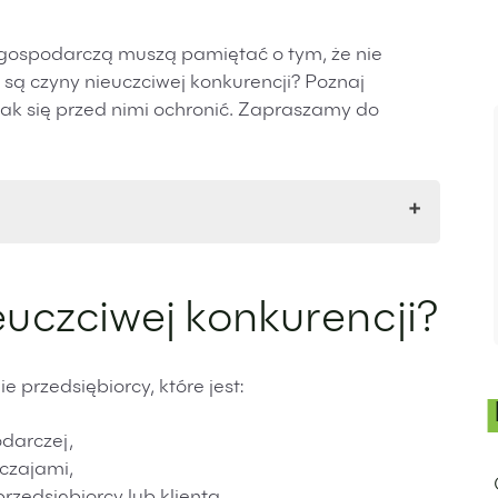
 gospodarczą muszą pamiętać o tym, że nie
 są czyny nieuczciwej konkurencji? Poznaj
 jak się przed nimi ochronić. Zapraszamy do
ji?
uczciwej konkurencji?
aje
kłady
uczciwej konkurencji
e przedsiębiorcy, które jest:
onkurencji
stępowanie sądowe
darczej,
wa – szczególne roszczenia czynów nieuczciwej
czajami,