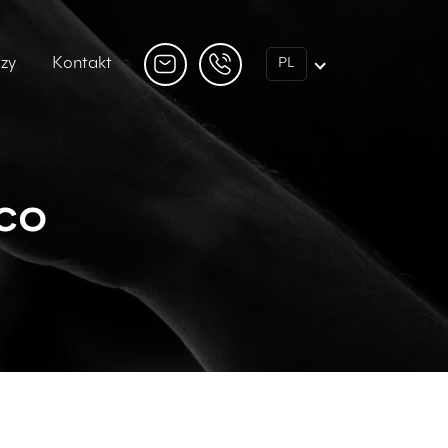
dzy
Kontakt
PL
co