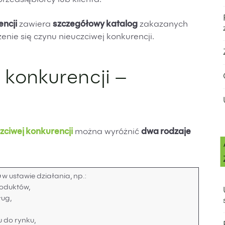
rzedsiębiorcy lub klienta.
owiedzialność karna
sumowanie
encji
zawiera
szczegółowy katalog
zakazanych
 Czyny nieuczciwej konkurencji
enie się czynu nieuczciwej konkurencji.
 konkurencji –
zciwej konkurencji
można wyróżnić
dwa rodzaje
e
w ustawie działania, np.:
oduktów,
ług,
u do rynku,