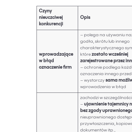
Czyny
nieuczciwej
Opis
konkurencji
– polega na używaniu na
godła, skrótu lub innego
charakterystycznego sy
wprowadzające
które
zostało wcześniej
w błąd
zarejestrowane przez inn
oznaczenie firm
– ochronie podlega każ
oznaczenia innego przeds
– wystarczy
sama możli
wprowadzenia w błąd
zachodzi w szczególności
–
ujawnienie tajemnicy 
bez zgody uprawnioneg
nieuprawnionego dostęp
przywłaszczenia, kopiow
dokumentów itp.,