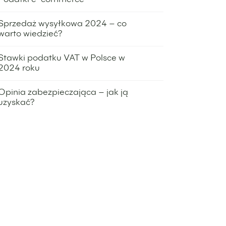
Podatki e-commerce
13 czerwca 2024
Sprzedaż wysyłkowa 2024 – co
warto wiedzieć?
11 czerwca 2024
Stawki podatku VAT w Polsce w
2024 roku
6 czerwca 2024
Opinia zabezpieczająca – jak ją
uzyskać?
18 kwietnia 2024