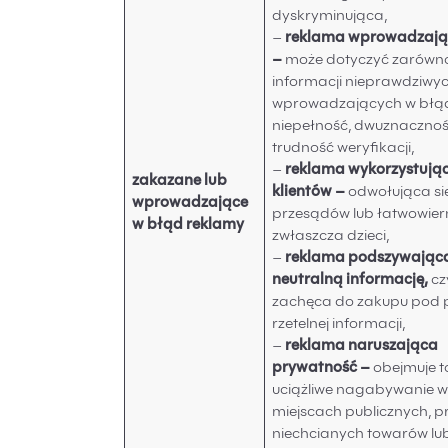
dyskryminująca,
–
reklama wprowadzają
–
może dotyczyć zarówn
informacji nieprawdziwych
wprowadzających w błą
niepełność, dwuznacznoś
trudność weryfikacji,
–
reklama wykorzystują
zakazane lub
klientów –
odwołująca się
wprowadzające
przesądów lub łatwowiern
w błąd reklamy
zwłaszcza dzieci,
–
reklama podszywająca
neutralną informację,
cz
zachęca do zakupu pod
rzetelnej informacji,
–
reklama naruszająca
prywatność –
obejmuje t
uciążliwe nagabywanie 
miejscach publicznych, p
niechcianych towarów lu