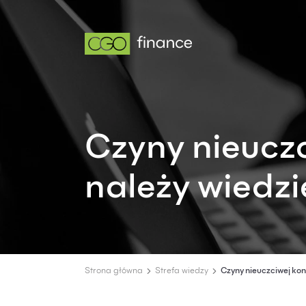
Czyny nieuczc
należy wiedzi
Strona główna
Strefa wiedzy
Czyny nieuczciwej kon