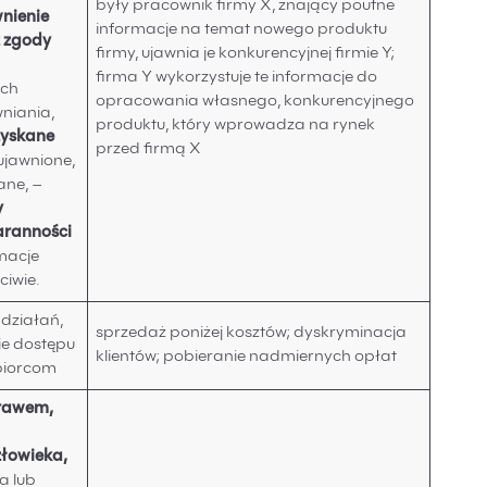
były pracownik firmy X, znający poufne
wnienie
informacje na temat nowego produktu
z zgody
firmy, ujawnia je konkurencyjnej firmie Y;
firma Y wykorzystuje te informacje do
ich
opracowania własnego, konkurencyjnego
niania,
produktu, który wprowadza na rynek
zyskane
przed firmą X
 ujawnione,
ane, –
y
aranności
rmacje
ciwie.
 działań,
sprzedaż poniżej kosztów; dyskryminacja
ie dostępu
klientów; pobieranie nadmiernych opłat
biorcom
prawem,
złowieka,
a lub