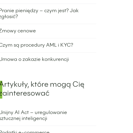
28 maja 2024
Pranie pieniędzy – czym jest? Jak
zgłosić?
23 maja 2024
Zmowy cenowe
30 kwietnia 2024
Czym są procedury AML i KYC?
12 marca 2024
Umowa o zakazie konkurencji
28 grudnia 2023
Artykuły, które mogą Cię
zainteresować
Unijny AI Act – uregulowanie
sztucznej inteligencji
20 czerwca 2024