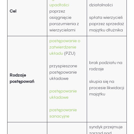
upadłości
działalności
Cel
poprzez
osiągnięcie
spłata wierzycieli
porozumienia z
poprzez sprzedaż
wierzycielami
majątku dłużnika
postępowanie o
zatwierdzenie
układu
(PZU)
brak podziału na
przyspieszone
rodzaje
postępowanie
Rodzaje
układowe
postępowań
skupia się na
procesie likwidacji
postępowanie
majątku
układowe
postępowanie
sanacyjne
syndyk przejmuje
zarząd nad