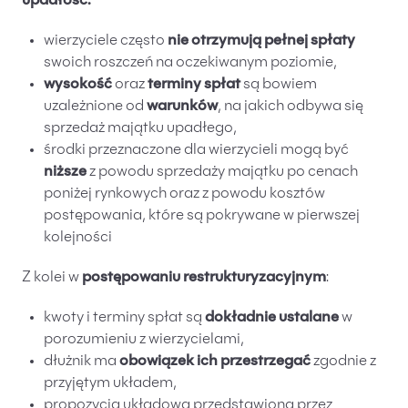
upadłość:
wierzyciele często
nie otrzymują pełnej spłaty
swoich roszczeń na oczekiwanym poziomie,
wysokość
oraz
terminy spłat
są bowiem
uzależnione od
warunków
, na jakich odbywa się
sprzedaż majątku upadłego,
środki przeznaczone dla wierzycieli mogą być
niższe
z powodu sprzedaży majątku po cenach
poniżej rynkowych oraz z powodu kosztów
postępowania, które są pokrywane w pierwszej
kolejności
Z kolei w
postępowaniu restrukturyzacyjnym
:
kwoty i terminy spłat są
dokładnie ustalane
w
porozumieniu z wierzycielami,
dłużnik ma
obowiązek ich przestrzegać
zgodnie z
przyjętym układem,
propozycja układowa przedstawiona przez