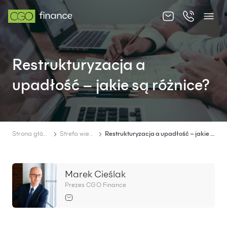
O nas
Restrukturyzacja a
Oferta
upadłość – jakie są różnice?
Cennik
Strefa wiedzy
Kontakt
Strona główna
Strefa wiedzy
Restrukturyzacja a upadłość – jakie są różnice?
Marek Cieślak
Prezes CGO Finance
PL
EN