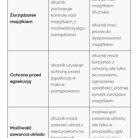
dłużnik
majątkiem
zachowuje
dłużnika
Zarządzanie
kontrolę nad
majątkiem
majątkiem, z
dłużnik traci
możliwością jego
prawo do
zarządzania
dysponowania
majątkiem
dłużnik może
korzystać z
dłużnik uzyskuje
ochrony, ale tylko
ochronę przed
Ochrona przed
do momentu
egzekucją w
egzekucją
ogłoszenia
trakcie
upadłości, później
postępowania
syndyk zarządza
majątkiem
możliwe jest
dłużnik może
zawarcie układu,
zawrzeć układ z
ale tylko w
Możliwość
wierzycielami na
przypadku, gdy
zawarcia układu