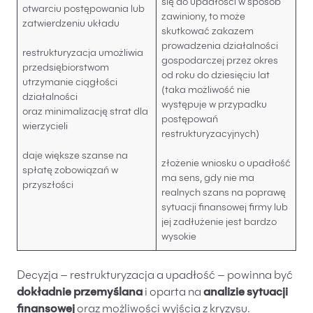
się do upadłości w sposób
otwarciu postępowania lub
zawiniony, to może
zatwierdzeniu układu
skutkować zakazem
prowadzenia działalności
restrukturyzacja umożliwia
gospodarczej przez okres
przedsiębiorstwom
od roku do dziesięciu lat
utrzymanie ciągłości
(taka możliwość nie
działalności
występuje w przypadku
oraz minimalizację strat dla
postępowań
wierzycieli
restrukturyzacyjnych)
daje większe szanse na
złożenie wniosku o upadłość
spłatę zobowiązań w
ma sens, gdy nie ma
przyszłości
realnych szans na poprawę
sytuacji finansowej firmy lub
jej zadłużenie jest bardzo
wysokie
Decyzja – restrukturyzacja a upadłość – powinna być
dokładnie przemyślana
i oparta na
analizie sytuacji
finansowej
oraz możliwości wyjścia z kryzysu.