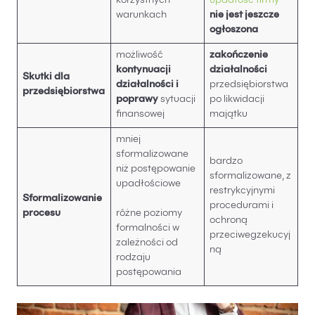
korzystnych
upadłość firmy
warunkach
nie jest jeszcze
ogłoszona
możliwość
zakończenie
kontynuacji
działalności
Skutki dla
działalności i
przedsiębiorstwa
przedsiębiorstwa
poprawy
sytuacji
po likwidacji
finansowej
majątku
mniej
sformalizowane
bardzo
niż postępowanie
sformalizowane, z
upadłościowe
restrykcyjnymi
Sformalizowanie
procedurami i
procesu
różne poziomy
ochroną
formalności w
przeciwegzekucyj
zależności od
ną
rodzaju
postępowania