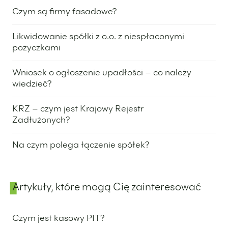
Czym są firmy fasadowe?
28 maja 2024
Likwidowanie spółki z o.o. z niespłaconymi
pożyczkami
13 czerwca 2023
Wniosek o ogłoszenie upadłości – co należy
wiedzieć?
9 lipca 2024
KRZ – czym jest Krajowy Rejestr
Zadłużonych?
20 lutego 2024
Na czym polega łączenie spółek?
30 stycznia 2024
Artykuły, które mogą Cię zainteresować
Czym jest kasowy PIT?