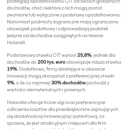
podlegają opodatkowaniu CIT od swoich globalnych
dochodów, choć niektóre z nich mogą zostać
zwolnione lub wyłączone z podstawy opodatkowania.
Natomiast podmioty zagraniczne mają ograniczony
obowiązek podatkowy i odprowadzają podatek
jedynie od dochodów osiągniętych na terenie
Holandii.
Podstawowa stawka CIT wynosi
25,8%
, jednak dla
dochodów do
200 tys. euro
obowiązuje niższa stawka
19%
. Dodatkowo, firmy działające w obszarze
innowacji mogą skorzystać z preferencyjnej stawki
9%
, o ile co najmniej
30% dochodów
pochodzi z
wartości niematerialnych i prawnych.
Holandia oferuje liczne ulgi oraz preferencyjne
odliczenia kosztów dla przedsiębiorstw zajmujących
się działalnością innowacyjną i patentową, co
sprawia, że jest atrakcyjnym miejscem dla firm