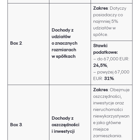
Zakres
: Dotyczy
posiadaczy co
najmniej 5%
udziałów w
Dochody z
spółce.
udziałów
Box 2
.
o znacznych
Stawki
rozmiarach
podatkowe:
w spółkach
– do 67,000 EUR:
24,5%
,
– powyżej 67,000
EUR:
31%
.
Zakres
: Obejmuje
oszczędności,
inwestycje oraz
nieruchomości
niewykorzystywan
Dochody z
e jako główne
Box 3
.
oszczędności
miejsce
i inwestycji
zamieszkania.