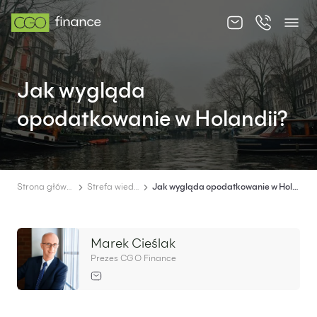
O nas
Jak wygląda
Oferta
opodatkowanie w Holandii?
Cennik
Strefa wiedzy
Kontakt
Strona główna
Strefa wiedzy
Jak wygląda opodatkowanie w Holandii?
Marek Cieślak
Prezes CGO Finance
PL
EN