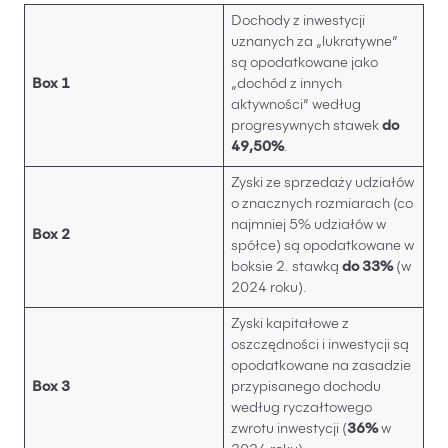
Dochody z inwestycji
uznanych za „lukratywne”
są opodatkowane jako
Box 1
„dochód z innych
aktywności” według
progresywnych stawek
do
49,50%
.
Zyski ze sprzedaży udziałów
o znacznych rozmiarach (co
najmniej 5% udziałów w
Box 2
spółce) są opodatkowane w
boksie 2. stawką
do 33%
(w
2024 roku).
Zyski kapitałowe z
oszczędności i inwestycji są
opodatkowane na zasadzie
Box 3
przypisanego dochodu
według ryczałtowego
zwrotu inwestycji (
36%
w