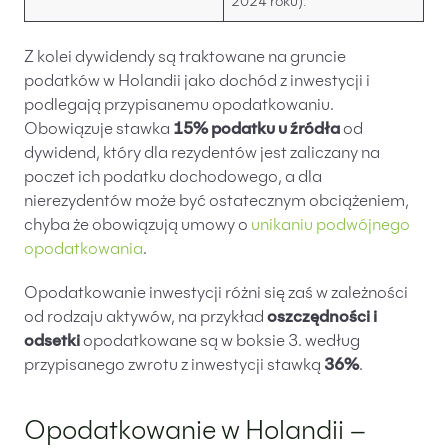
2024 roku).
Z kolei dywidendy są traktowane na gruncie
podatków w Holandii jako dochód z inwestycji i
podlegają przypisanemu opodatkowaniu.
Obowiązuje stawka
15% podatku u źródła
od
dywidend, który dla rezydentów jest zaliczany na
poczet ich podatku dochodowego, a dla
nierezydentów może być ostatecznym obciążeniem,
chyba że obowiązują umowy o
unikaniu podwójnego
opodatkowania
.
Opodatkowanie inwestycji różni się zaś w zależności
od rodzaju aktywów, na przykład
oszczędności i
odsetki
opodatkowane są w boksie 3. według
przypisanego zwrotu z inwestycji stawką
36%
.
Opodatkowanie w Holandii –