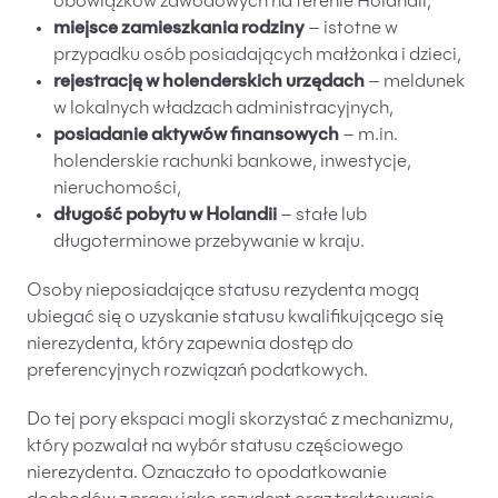
obowiązków zawodowych na terenie Holandii,
miejsce zamieszkania rodziny
– istotne w
przypadku osób posiadających małżonka i dzieci,
rejestrację w holenderskich urzędach
– meldunek
w lokalnych władzach administracyjnych,
posiadanie aktywów finansowych
– m.in.
holenderskie rachunki bankowe, inwestycje,
nieruchomości,
długość pobytu w Holandii
– stałe lub
długoterminowe przebywanie w kraju.
Osoby nieposiadające statusu rezydenta mogą
ubiegać się o uzyskanie statusu kwalifikującego się
nierezydenta, który zapewnia dostęp do
preferencyjnych rozwiązań podatkowych.
Do tej pory ekspaci mogli skorzystać z mechanizmu,
który pozwalał na wybór statusu częściowego
nierezydenta. Oznaczało to opodatkowanie