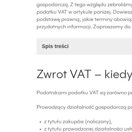
gospodarczą. Z tego względu zebraliśmy
podatku VAT w artykule poniżej. Dowiesz 
podstawę prawną, jakie terminy obowiąz
przydatnych informacji. Zapraszamy do l
Spis treści
Zwrot VAT – kiedy może nastąpić?
Zwrot VAT – kied
Zwrot VAT – jaką ma podstawę praw
Zwrot VAT – kiedy może zostać zwer
Zwrot VAT – jaki jest termin na jego 
Podatnikami podatku VAT są zarówno prze
Zwrot VAT – kiedy następuje w trybi
Zwrot VAT – kiedy urząd skarbowy 
Prowadzący działalność gospodarczą p
Zwrot VAT – podsumowanie
FAQ – Pytania i odpowiedzi na temat
z tytułu zakupów (naliczony),
z tytułu prowadzonej działalności us