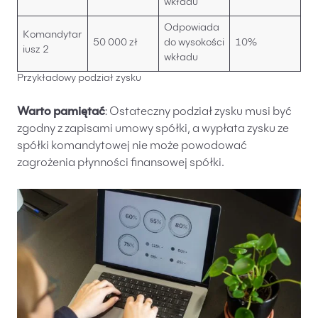
wkładu
Odpowiada
Komandytar
50 000 zł
do wysokości
10%
iusz 2
wkładu
Przykładowy podział zysku
Warto pamiętać
: Ostateczny podział zysku musi być
zgodny z zapisami umowy spółki, a wypłata zysku ze
spółki komandytowej nie może powodować
zagrożenia płynności finansowej spółki.