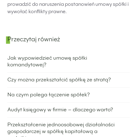
prowadzić do naruszenia postanowień umowy spółki i
wywołać konflikty prawne.
Przeczytaj również
Panel boczny
Jak wypowiedzieć umowę spółki
komandytowej?
15 marca 2023
Czy można przekształcić spółkę ze stratą?
31 marca 2023
Na czym polega łączenie spółek?
30 stycznia 2024
Audyt księgowy w firmie – dlaczego warto?
9 maja 2024
Przekształcenie jednoosobowej działalności
gospodarczej w spółkę kapitałową a