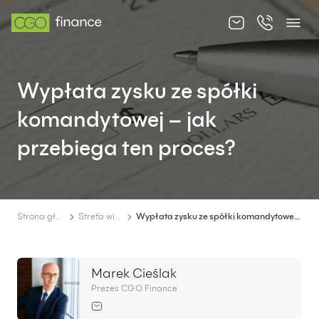
O nas
Wypłata zysku ze spółki
Oferta
komandytowej – jak
Cennik
przebiega ten proces?
Strefa wiedzy
Kontakt
Strona główna
Strefa wiedzy
Wypłata zysku ze spółki komandytowej – jak przebiega ten proces?
Marek Cieślak
PL
EN
Prezes CGO Finance