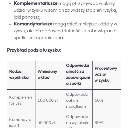
Komplementariusze
mogą otrzymywać większy
udział w zysku w zamian za wyższy stopień ryzyka,
jaki ponoszą,
Komandytariusze
mogą mieć mniejsze udziały w
zysku, ale ich odpowiedzialność za zobowiązania
spółki jest ograniczona.
Przykład podziału zysku:
Odpowiedzi
Procentowy
Rodzaj
Wniesiony
alność za
udział
wspólnika
wkład
zobowiązani
w zysku
a spółki
Odpowiada
Komplemen
100 000 zł
całym
60%
tariusz
majątkiem
Odpowiada
Komandytar
50 000 zł
do wysokości
30%
iusz 1