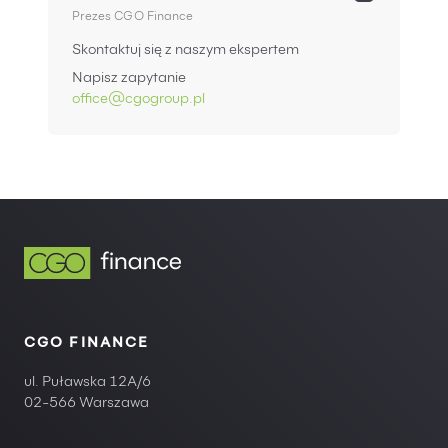
Prezes CGO Finance
Skontaktuj się z naszym ekspertem
Napisz zapytanie
office@cgogroup.pl
CGO FINANCE
ul. Puławska 12A/6
02-566 Warszawa