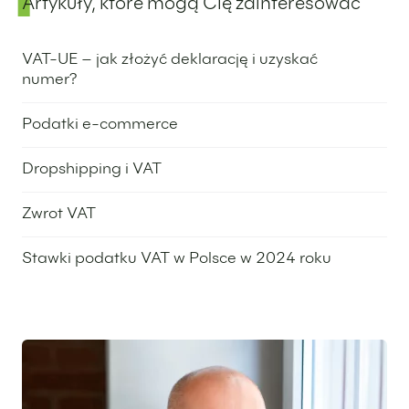
Artykuły, które mogą Cię zainteresować
VAT-UE – jak złożyć deklarację i uzyskać
numer?
4 lipca 2024
Podatki e-commerce
13 czerwca 2024
Dropshipping i VAT
18 lipca 2024
Zwrot VAT
4 czerwca 2024
Stawki podatku VAT w Polsce w 2024 roku
6 czerwca 2024
Wyróżniony ekspert