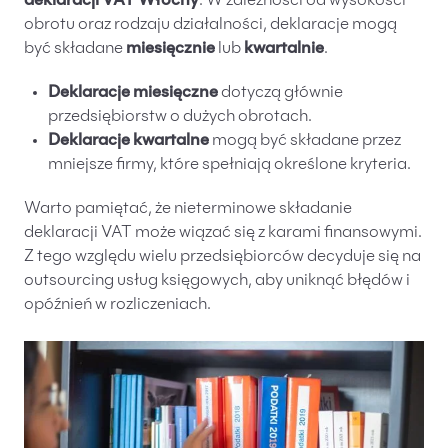
deklaracji VAT Włochy
. W zależności od wysokości
obrotu oraz rodzaju działalności, deklaracje mogą
być składane
miesięcznie
lub
kwartalnie
.
Deklaracje miesięczne
dotyczą głównie
przedsiębiorstw o dużych obrotach.
Deklaracje kwartalne
mogą być składane przez
mniejsze firmy, które spełniają określone kryteria.
Warto pamiętać, że nieterminowe składanie
deklaracji VAT może wiązać się z karami finansowymi.
Z tego względu wielu przedsiębiorców decyduje się na
outsourcing usług księgowych, aby uniknąć błędów i
opóźnień w rozliczeniach.