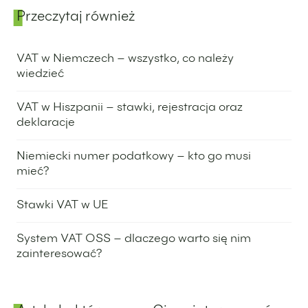
Przeczytaj również
Panel boczny
VAT w Niemczech – wszystko, co należy
wiedzieć
12 września 2024
VAT w Hiszpanii – stawki, rejestracja oraz
deklaracje
5 września 2024
Niemiecki numer podatkowy – kto go musi
mieć?
13 sierpnia 2024
Stawki VAT w UE
30 lipca 2024
System VAT OSS – dlaczego warto się nim
zainteresować?
25 lipca 2024