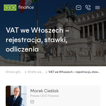
O nas
VAT we Włoszech –
Oferta
rejestracja, stawki,
Cennik
odliczenia
Strefa wiedzy
Kontakt
Strona główna
Strefa wiedzy
VAT we Włoszech – rejestracja, stawki, odliczenia
Marek Cieślak
PL
EN
Prezes CGO Finance