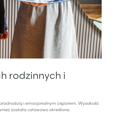
h rodzinnych i
żnorodnością i emocjonalnym ciężarem. Wysokość
wnież została ustawowo określona.