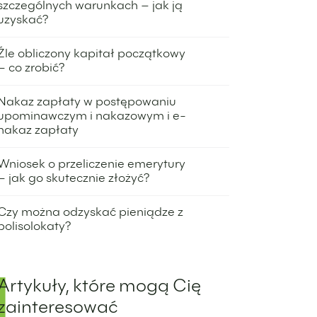
szczególnych warunkach – jak ją
uzyskać?
3 lipca 2025
Źle obliczony kapitał początkowy
– co zrobić?
24 czerwca 2025
Nakaz zapłaty w postępowaniu
upominawczym i nakazowym i e-
nakaz zapłaty
8 maja 2025
Wniosek o przeliczenie emerytury
– jak go skutecznie złożyć?
24 kwietnia 2025
Czy można odzyskać pieniądze z
polisolokaty?
17 kwietnia 2025
Artykuły, które mogą Cię
zainteresować