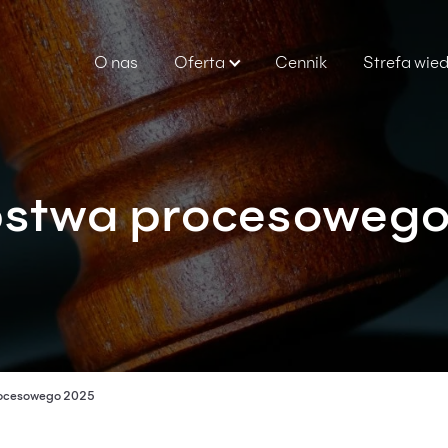
O nas
Oferta
Cennik
Strefa wie
pstwa procesoweg
rocesowego 2025