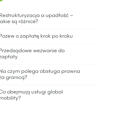
Restrukturyzacja a upadłość –
jakie są różnice?
21 listopada 2024
Pozew o zapłatę krok po kroku
15 sierpnia 2024
Przedsądowe wezwanie do
zapłaty
8 sierpnia 2024
Na czym polega obsługa prawna
za granicą?
22 lipca 2025
Co obejmują usługi global
mobility?
5 grudnia 2023