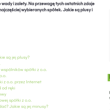
wady i zalety. Na przewagę tych ostatnich zdaje
 najczęściej wybieranych spółek. Jakie są plusy i
ie są jej plusy?
.
wspólników spółki z o.o.
o.o.
 z o.o. przez Internet
 od ręki
dowy
wej spółki z o.o.
dać? Jakie są jej minusy?