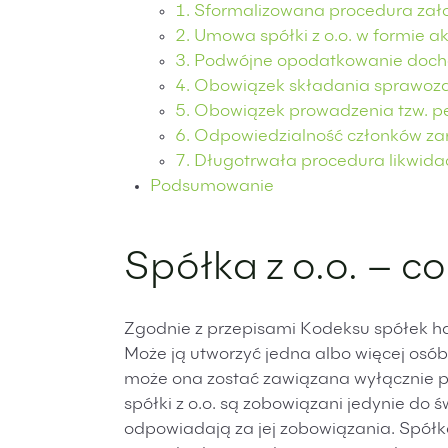
1. Sformalizowana procedura założ
2. Umowa spółki z o.o. w formie a
3. Podwójne opodatkowanie dochod
4. Obowiązek składania sprawoz
5. Obowiązek prowadzenia tzw. pe
6. Odpowiedzialność członków zar
7. Długotrwała procedura likwida
Podsumowanie
Spółka z o.o. – co 
Zgodnie z przepisami Kodeksu spółek ha
Może ją utworzyć jedna albo więcej osó
może ona zostać zawiązana wyłącznie pr
spółki z o.o. są zobowiązani jedynie do 
odpowiadają za jej zobowiązania. Spółk