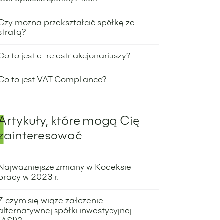
31 marca 2023
Czy można przekształcić spółkę ze
stratą?
31 marca 2023
Co to jest e-rejestr akcjonariuszy?
31 marca 2023
Co to jest VAT Compliance?
29 marca 2023
Artykuły, które mogą Cię
zainteresować
Najważniejsze zmiany w Kodeksie
pracy w 2023 r.
13 marca 2023
Z czym się wiąże założenie
alternatywnej spółki inwestycyjnej