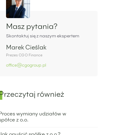
Panel boczny
Masz pytania?
Skontaktuj się z naszym ekspertem
Marek Cieślak
Prezes CGO Finance
office@cgogroup.pl
Przeczytaj również
Proces wymiany udziałów w
spółce z o.o.
3 maja 2023
Jak opuścić spółkę z o.o.?