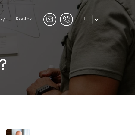
dzy
Kontakt
PL
?