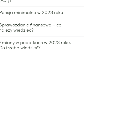
(ASI)?
3 marca 2023
Pensja minimalna w 2023 roku
24 lutego 2023
Sprawozdanie finansowe – co
należy wiedzieć?
15 lutego 2023
Zmiany w podatkach w 2023 roku.
Co trzeba wiedzieć?
8 lutego 2023