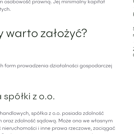
osobowość prawną. Jej minimalny kapitał
tych.
zy warto założyć?
zych form prowadzenia działalności gospodarczej
półki z o.o.
handlowych, spółka z o.o. posiada zdolność
ch oraz zdolność sądową. Może ona we własnym
 nieruchomości i inne prawa rzeczowe, zaciągać