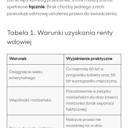
zamknięty katalog przesłanek, które muszą zostać
spełnione
łącznie
. Brak choćby jednego z nich
powoduje odmowę ustalenia prawa do świadczenia.
Tabela 1. Warunki uzyskania renty
wdowiej
Warunek
Wyjaśnienie praktyczne
Co najmniej 60 lat w
Osiągnięcie wieku
przypadku kobiety oraz 65
emerytalnego
lat w przypadku mężczyzny
Pozostawanie w związku
małżeńskim do dnia śmierci
Wspólność małżeńska
małżonka (brak separacji
faktycznej)
Nabycie prawa nie
wcześniej niż w dniu