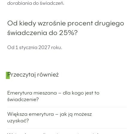
dorabiania do świadczeń.
Od kiedy wzrośnie procent drugiego
świadczenia do 25%?
Od 1 stycznia 2027 roku.
Przeczytaj również
Panel boczny
Emerytura mieszana – dla kogo jest to
świadczenie?
13 stycznia 2026
Większa emerytura – jak ją możesz
uzyskać?
24 czerwca 2025