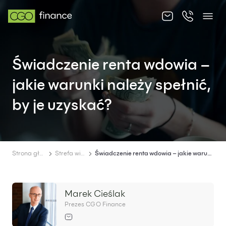
O nas
Świadczenie renta wdowia –
Oferta
jakie warunki należy spełnić,
Cennik
by je uzyskać?
Strefa wiedzy
Kontakt
Strona główna
Strefa wiedzy
Świadczenie renta wdowia – jakie warunki należy spełnić, by je uzyskać?
Marek Cieślak
PL
EN
Prezes CGO Finance