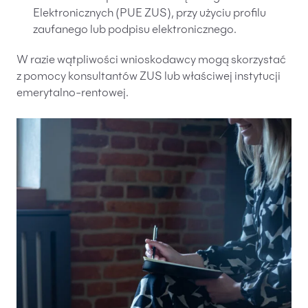
Elektronicznych (PUE ZUS), przy użyciu profilu
zaufanego lub podpisu elektronicznego.
W razie wątpliwości wnioskodawcy mogą skorzystać
z pomocy konsultantów ZUS lub właściwej instytucji
emerytalno-rentowej.